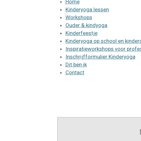
c
s
Home
e
t
Kinderyoga lessen
b
a
Workshops
o
g
Ouder & kindyoga
o
r
k
a
Kinderfeestje
m
Kinderyoga op school en kinde
Inspiratieworkshops voor profe
Inschrijfformulier Kinderyoga
Dit ben ik
Contact