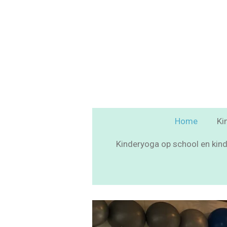
Ga
direct
naar
de
hoofdinhoud
Home
Ki
Kinderyoga op school en kin