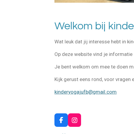
Welkom bij kinde
Wat leuk dat jij interesse hebt in k
Op deze website vind je informatie o
Je bent welkom om mee te doen met
Kijk gerust eens rond, voor vragen e
kinderyogajufb@gmail.com
F
I
a
n