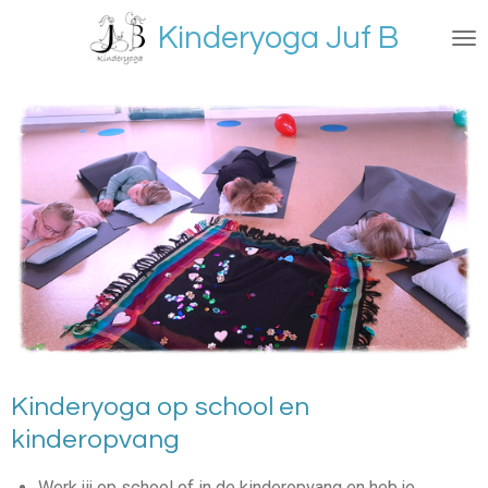
Ga
Kinderyoga Juf B
direct
naar
de
hoofdinhoud
Kinderyoga op school en
kinderopvang
Werk jij op school of in de kinderopvang en heb je